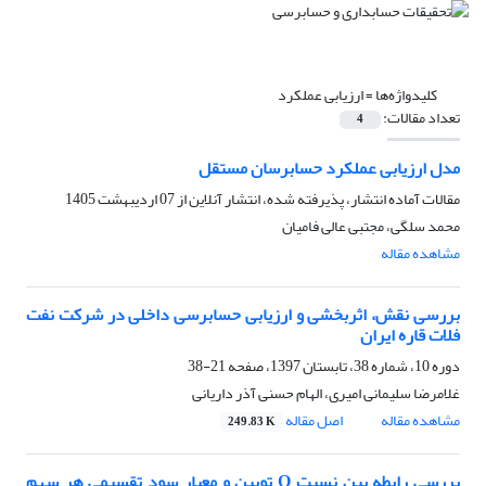
کلیدواژه‌ها =
ارزیابی عملکرد
تعداد مقالات:
4
مدل ارزیابی عملکرد حسابرسان مستقل
مقالات آماده انتشار، پذیرفته شده، انتشار آنلاین از
07 اردیبهشت 1405
محمد سلگی، مجتبی عالی فامیان
مشاهده مقاله
بررسی نقش، اثربخشی و ارزیابی حسابرسی داخلی در شرکت نفت
فلات قاره ایران
دوره 10، شماره 38، تابستان 1397، صفحه
21-38
غلامرضا سلیمانی امیری، الهام حسنی آذر داریانی
مشاهده مقاله
اصل مقاله
249.83 K
بررسی رابطه بین نسبت Q توبین و معیار سود تقسیمی هر سهم