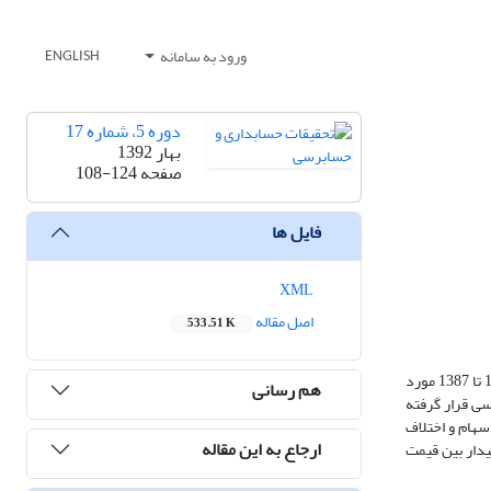
ورود به سامانه
ENGLISH
دوره 5، شماره 17
بهار 1392
صفحه
108-124
فایل ها
XML
اصل مقاله
533.51 K
در این پژوهش رابطه قیمت پایانی سهام و اختلاف قیمت پشنهادی خرید و فروش سهام به عنوان معیار نقدشوندگی در بورس اوراق بهادار تهران در بازده زمانی 1381 تا 1387 مورد
هم رسانی
ی ترکیبی(تابلویی) مورد بررسی قرار گرفته
ت پایانی سهام و اختلاف
ارجاع به این مقاله
­دار بین قیمت