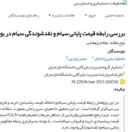
صفحه اصلی
مرور
اطلاعات نشریه
راهنمای نویسندگان
بررسی رابطه قیمت پایانی سهام و نقدشوندگی سهام در بور
نوع مقاله : مقاله پژوهشی
نویسندگان
2
1
محمود یحیی زاده فر
حسن زارعی
1
دانشیار گروه مدیریت بازرگانی دانشگاه مازندران
2
کارشناس‌ارشد مدیریت بازرگانی دانشگاه مارندران
10.22034/iaar.2013.104556
چکیده
است. جهت 
قیمت پیشنهادی خرید و فروش سهام است. با توجه به برقراری رابطه معکوس ب
پایانی سهام و نقدشوندگی وجود دارد.