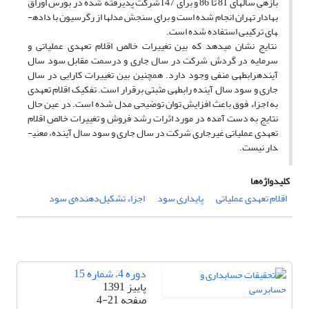
بازه­ی سال­های 81 تا 86 و برای 147شرکت پذیرفته شده در بورس اوراق
بهادار تهران انجام شده است و برای سنجش مدل­ها از رگرسیون با داده­
های ترکیبی استفاده شده است.
نتایج نشان می­دهد که بین تغییرات خالص اقلام تعهدی عملیاتی و
سرمایه در گردش شرکت در سال جاری و درسمت مقابل سود سال
آینده­رابطه­ی منفی وجود دارد. همچنین بین تغییرات کارایی در سال
جاری و سود سال آینده رابطه­ی مثبتی برقرار است. تفکیک اقلام تعهدی
به اجزاء فوق باعث افزایش توان توضیحی مدل شده است. در عین حال
نتایج به دست آمده در مورد اثرات رشد فروش و تغییرات خالص اقلام
تعهدی عملیاتی غیرجاری شرکت در سال جاری و سود سال آینده، معنی­
دار نیست.
کلیدواژه‌ها
اقلام تعهدی عملیاتی
پایداری سود
اجزاء تشکیل‌دهنده‌ی سود
دوره 4، شماره 15
پاییز 1391
صفحه
4-21