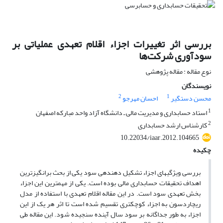
بررسی اثر تغییرات اجزاء اقلام تعهدی عملیاتی بر
سودآوری شرکت‌ها
نوع مقاله : مقاله پژوهشی
نویسندگان
2
1
محسن دستگیر
احسان مهرجو
1
استاد حسابداری و مدیریت مالی ـ دانشگاه آزاد واحد مبارکه اصفهان
2
کارشناس ارشد حسابداری
10.22034/iaar.2012.104665
چکیده
بررسی ویژگی­های اجزاء تشکیل دهنده­ی سود یکی از بحث برانگیزترین
اهداف تحقیقات حسابداری مالی بوده است. یکی از مهم­ترین این اجزاء
بخش تعهدی سود است. در این مقاله اقلام تعهدی با استفاده از مدل
ریچاردسون به اجزاء کوچک­تری تقسیم شده است تا اثر هر یک از این
اجزاء به طور جداگانه بر سود سال آینده سنجیده شود. این مقاله طی