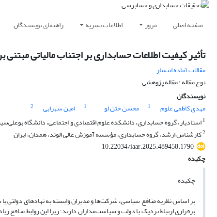
صفحه اصلی
مرور
اطلاعات نشریه
راهنمای نویسندگان
تأثیر کیفیت اطلاعات حسابداری بر اجتناب مالیاتی مبتنی ب
مقالات آماده انتشار
نوع مقاله : مقاله پژوهشی
نویسندگان
2
1
1
مهدی کاظمی علوم
محسن ختن لو
امین سهرابی
1
استادیار، گروه حسابداری، دانشکده علوم اقتصادی و اجتماعی، دانشگاه بوعلی‌سینا
2
کارشناس ارشد، گروه حسابداری، مؤسسه آموزش عالی الوند، همدان، ایران
10.22034/iaar.2025.489458.1790
چکیده
چکیده
بر اساس نظریه منافع سیاسی، شرکت‌ها و مدیران وابسته به نهادهای دولتی یا 
برقراری ارتباط نزدیک با دولت و سیاست‌مداران دارند؛ زیرا این روابط منافع ز