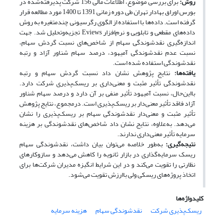
روش:
برای بررسی موضوع، اطلاعات مالی 156 شرکت پذیرفته‌شده در
بورس اوراق بهادار تهران طی دوره زمانی 1391 تا 1400 مورد مطالعه قرار
گرفته است. داده‌ها با استفاده از الگوی رگرسیونی چندمتغیره به روش
داده‌های مقطعی و تابلویی و نرم‌افزار Eviews تجزیه‌وتحلیل شد. جهت
اندازه‌گیری نقدشوندگی سهام از شاخص‌های نسبت گردش سهام،
نسبت عدم نقدشوندگی آمیهود، درصد سهام شناور آزاد و رتبه
نقدشوندگی استفاده شده است.
یافته‌ها:
نتایج پژوهش نشان داد نسبت گردش سهام و رتبه
نقدشوندگی تأثیر مثبت و معنی‌داری بر ریسک‌پذیری شرکت دارد.
بااین‌حال، نسبت آمیهود تأثیر منفی بر آن دارد و درصد سهام شناور
آزاد فاقد تأثیر معنی‌دار بر ریسک‌پذیری است. درمجموع، نتایج پژوهش
تأثیر مثبت و معنی‌دار نقدشوندگی سهام بر ریسک‌پذیری را نشان
می‌دهد. به‌علاوه، نتایج نشان داد شاخص‌های نقدشوندگی بر هزینه
سرمایه تأثیر معنی‌داری ندارند.
نتیجه‌گیری:
به‌طور خلاصه می‌توان بیان داشت، نقدشوندگی سهام
ریسک سرمایه‌گذاری در بازار ثانویه را کاهش می‌دهد و سازوکارهای
نظارتی را تقویت می‌کند و در این شرایط انگیزه مدیران شرکت‌ها برای
اتخاذ پروژه‌های ریسکی ولی باارزش تقویت می‌شود.
کلیدواژه‌ها
ریسک‌پذیری شرکت
نقدشوندگی سهام
هزینه سرمایه