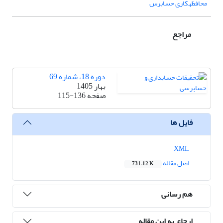
محافظه­کاری حسابرس
مراجع
دوره 18، شماره 69
بهار 1405
صفحه
115-136
فایل ها
XML
اصل مقاله
731.12 K
هم رسانی
ارجاع به این مقاله