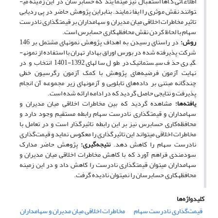
اطلاعاتی گاها استقبال نیز می­نمایند که حسابرسان در این زمینه می­
توانند نقش موثری را ایفا نمایند.
بنابراین پژوهش حاضر در پی ردیابی
تاثیر مخاطرات اخلاقی میان مدیران و سهامداران بر قیمت­گذاری نادرست
سهام با لحاظ کردن نقش محافظه­کاری حسابرس است.
روش:
در راستای رسیدن به اهداف پژوهش
نمونه­ای مشتمل بر 146
شرکت پذیرفته شده در بورس اوراق بهادار تهران
با استفاده از نمونه­
گیری حذف سیستماتیک در طول سال­های 1392-1401 انتخاب و در
نهایت آزمون فرضیه‌های پژوهش با کمک آزمون رگرسیون خطی
چندگانه مبتنی بر داده‌های تابلویی و آزمون­های زیر مجموعه آن انجام
پذیرفت و نتایجی حاصل گردید که در ادامه ارائه شده است.
یافته‌ها:
مشاهده گردید که بین مخاطرات اخلاقی میان مدیران و
سهامداران و قیمت­گذاری نادرست سهام رابطه مستقیم وجود دارد و
محافظه­‌کاری حسابرس نیز بر این رابطه تاثیرگذار است و در تعامل با
مخاطرات اخلاقی می­تواند این تاثیرگذاری را معکوس نماید و قیمت‌گذاری
نادرست سهام را کاهش دهد.
نتیجه‌گیری:
پژوهش حاضر مدارک
سودمندی فراهم آورد که با کاهش مخاطرات اخلاقی میان مدیران و
سهامداران می­توان قیمت­گذاری نادرست را کاهش داد و در این زمینه
محافظه­کاری حسابرسان را نمی­توان نادیده گرفت.
کلیدواژه‌ها
قیمت‌گذاری نادرست سهام
مخاطرات اخلاقی میان مدیران و سهامداران