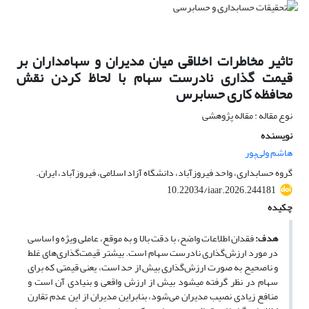
تاثیر مخاطرات اخلاقی میان مدیران و سهامداران بر
قیمت­ گذاری نادرست سهام با لحاظ کردن نقش
محافظه ­کاری حسابرس
نوع مقاله : مقاله پژوهشی
نویسنده
هاشم ولی‌پور
گروه حسابداری، واحد فیروزآباد، دانشگاه آزاد اسلامی، فیروزآباد، ایران.
10.22034/iaar.2026.244181
چکیده
هدف:
فقدان اطلاعات واضح، با دقت بالا و به موقع، عاملی ویژه و اساسی
در مورد ارزش‌گذاری نادرست سهام است.
بیشتر قیمت‌گذاری‌های غلط
و ناصحیح به صورت ارزش‌گذاری بیش از حد است، یعنی قیمتی که برای
سهام در نظر گرفته می­شود بیش از ارزش واقعی و بنیادی آن است و
منافع زیادی نصیب مدیران می‌شود، بنابراین مدیران از این عدم تقارن