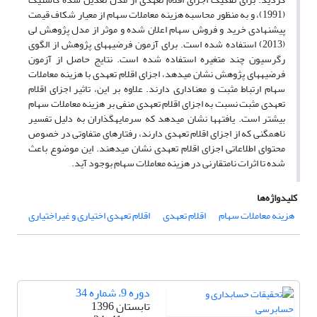
(1991)، و به منظور محاسبه هزینه معاملات سهام از معیار شکاف قیمت
پیشنهادی خرید و فروش سهام اعلان شده و موثر از مدل پژوهش لی
(2013) استفاده شده است. برای آزمون فرضیه­های پژوهش از الگوی
رگرسیون چند متغیره استفاده شده است. نتایج حاصل از آزمون
فرضیه­های پژوهش نشان می­دهد، اجزای اقلام تعهدی با هزینه معاملات
سهام ارتباط مثبت و معناداری دارند. علاوه بر این، تاثیر اجزای اقلام
تعهدی مثبت نسبت به اجزای اقلام تعهدی منفی بر هزینه معاملات سهام
بیشتر است. یافته­ها نشان می­دهد که سرمایه­گذاران به دلیل تفسیر
ناهمگنی که از اجزای اقلام تعهدی دارند، رفتارهای متفاوتی در خصوص
محتوای اطلاعاتی اجزای اقلام تعهدی نشان می­دهند. این موضوع باعث
شده تا اثرات نامتقارنی در هزینه معاملات سهام بوجود آید.
کلیدواژه‌ها
هزینه معاملات سهام
اقلام تعهدی
اقلام تعهدی اختیاری و غیراختیاری
دوره 9، شماره 34
تابستان 1396