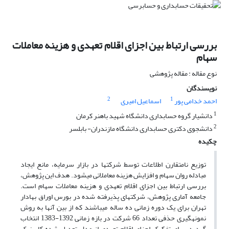
بررسی ارتباط بین اجزای اقلام تعهدی و هزینه معاملات
سهام
نوع مقاله : مقاله پژوهشی
نویسندگان
2
1
احمد خدامی پور
اسماعیل امیری
1
دانشیار گروه حسابداری دانشگاه شهید باهنر کرمان
2
دانشجوی دکتری حسابداری دانشگاه مازندران- بابلسر
چکیده
توزیع نامتقارن اطلاعات توسط شرکت­ها در بازار سرمایه، مانع ایجاد
مبادله روان سهام و افزایش هزینه معاملاتی می­شود. هدف این پژوهش،
بررسی ارتباط بین اجزای اقلام تعهدی و هزینه معاملات سهام است.
جامعه آماری پژوهش، شرکت­های پذیرفته شده در بورس اوراق بهادار
تهران برای یک دوره زمانی ده ساله می­باشند که از بین آنها به روش
نمونه­گیری حذفی تعداد 66 شرکت در بازه زمانی 1392-1383 انتخاب
گردید. برای تفکیک اجزای اقلام تعهدی از مدل تعدیل شده کاسنیک