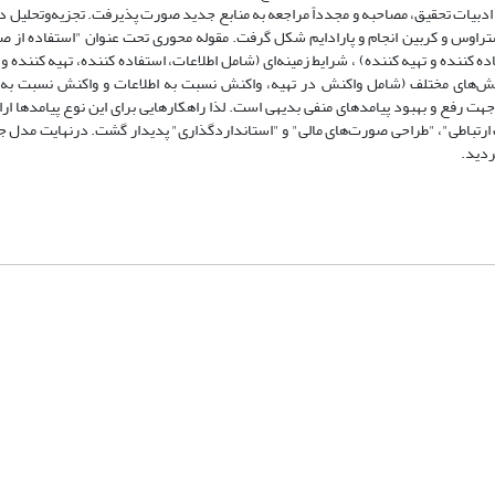
ادبیات تحقیق، مصاحبه و مجدداً مراجعه به منابع جدید صورت پذیرفت. تجزیه‌و‌تحلیل دا
استراوس و کربین انجام و پارادایم شکل گرفت. مقوله محوری تحت عنوان "استفاده از ص
کننده و تهیه کننده) ، شرایط زمینه‌ای (شامل اطلاعات، استفاده کننده، تهیه کننده و 
اکنش‌های مختلف (شامل واکنش در تهیه، واکنش نسبت به اطلاعات و واکنش نسبت ب
کار جهت رفع و بهبود پیامدهای منفی بدیهی است. لذا راهکارهایی برای این نوع پیامدها 
ارتباطی"، "طراحی صورت‌های مالی" و "استانداردگذاری" پدیدار گشت. درنهایت مدل جا
ردید.