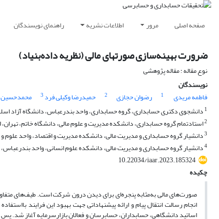
صفحه اصلی
مرور
اطلاعات نشریه
راهنمای نویسندگان
ضرورت بهینه‌سازی صورتهای مالی (نظریه داده‌بنیاد)
نوع مقاله : مقاله پژوهشی
نویسندگان
3
2
1
فاطمه مریدی
رضوان حجازی
حمیدرضا وکیلی فرد
محمدحسین ر
1
دانشجوی دکتری حسابداری، گروه حسابداری، واحد بندرعباس، دانشگاه آزاد اسلام
2
استادتمام گروه حسابداری، دانشکده مدیریت و علوم مالی، دانشگاه خاتم، تهران، ا
3
دانشیار گروه حسابداری و مدیریت مالی، دانشکده مدیریت و اقتصاد، واحد علوم و تح
4
دانشیار گروه حسابداری و مدیریت مالی، دانشکده علوم انسانی، واحد بندرعباس، د
10.22034/iaar.2023.185324
چکیده
صورت‌های مالی به‌مثابه پنجره‌ای برای دیدن درون شرکت است. طیف‌های متفا
انجام رسالت انتقال پیام و ارائه پیشنهاداتی جهت بهبود این فرایند بااستفاده ا