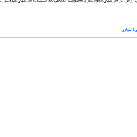
عنی ارزش، در شرکت­های هموارساز با مسئولیت اجتماعی بالا، نسبت به شرکت­های غیرهموار
ی اختیاری