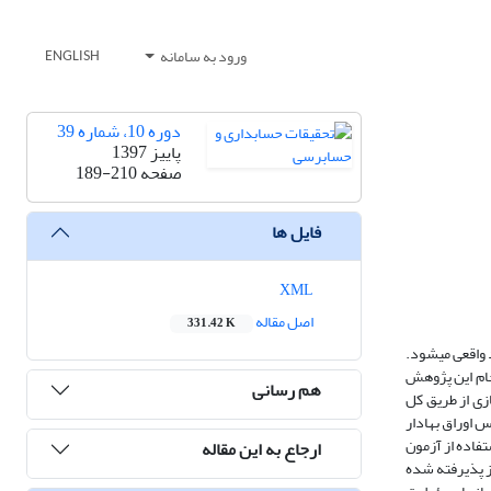
ورود به سامانه
ENGLISH
دوره 10، شماره 39
پاییز 1397
صفحه
189-210
فایل ها
XML
اصل مقاله
331.42 K
واقعی می­شود.
جام این پژوهش
هم رسانی
زی از طریق کل
شرکت­های پذیرفته شده در بورس اوراق بهادار
 استفاده از آزمون
ارجاع به این مقاله
از پذیرفته شده