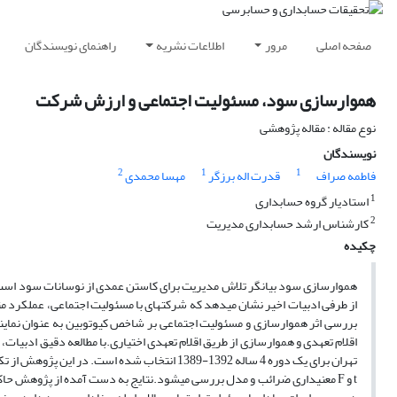
صفحه اصلی
مرور
اطلاعات نشریه
راهنمای نویسندگان
هموارسازی سود، مسئولیت اجتماعی و ارزش شرکت
نوع مقاله : مقاله پژوهشی
نویسندگان
2
1
1
فاطمه صراف
قدرت اله برزگر
مهسا محمدی
1
استادیار گروه حسابداری
2
کارشناس ارشد حسابداری مدیریت
چکیده
هموارسازی سود بیان­گر تلاش مدیریت برای کاستن عمدی از نوسانات سود است. 
از طرفی ادبیات اخیر نشان می­دهد که شرکت­های با مسئولیت اجتماعی، عملکرد 
بررسی اثر هموارسازی و مسئولیت اجتماعی بر شاخص کیو­توبین به عنوان نما
تهران برای یک دوره 4 ساله 1392-1389 انتخاب شد
t و F معنی­داری ضرائب و مدل بررسی می­شود.نتایج به دست آمده از پژوهش ح