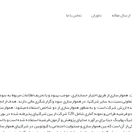
ارسال مقاله
داوران
تماس با ما
هموارسازی از طریق اختیار حسابداری، موجب بهبود و یا تحریف اطلاعات مربوط به سود 
متفاوتی نسبت به سایر شرکت­ها، در هموارسازی سود و گزارشگری مالی دارند. هدف از ان
ینده ارزش شرکت است؛ و به منظور هموارسازی از دو شاخص استفاده می­شود: هموارسا
اقلام تعهدی و هموارسازی از طریق اقلام تعهدی اختیاری.با مطالعه دقیق ادبیات، دو فرضیه طراحی و نمونه آماری شامل 120 شرکت از بین 
ه است. در این پژوهش از تکنیک پولینگ دیتا برای برآورد مدل­های پژوهش و آزمون فرضیه استفاده شده است و با
اکی از آن است که بین هموارسازی و مسئولیت اجتماعی با کیو­توبین در شرکت­های هموارس